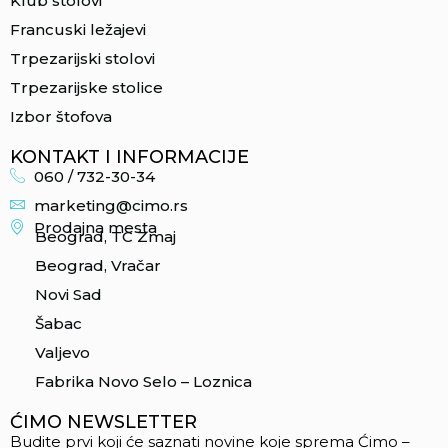
Klub stolovi
Francuski ležajevi
Trpezarijski stolovi
Trpezarijske stolice
Izbor štofova
KONTAKT I INFORMACIJE
060 / 732-30-34
marketing@cimo.rs
Prodajna mesta
Beograd, TC Zmaj
Beograd, Vračar
Novi Sad
Šabac
Valjevo
Fabrika Novo Selo – Loznica
ĆIMO NEWSLETTER
Budite prvi koji će saznati novine koje sprema Ćimo –