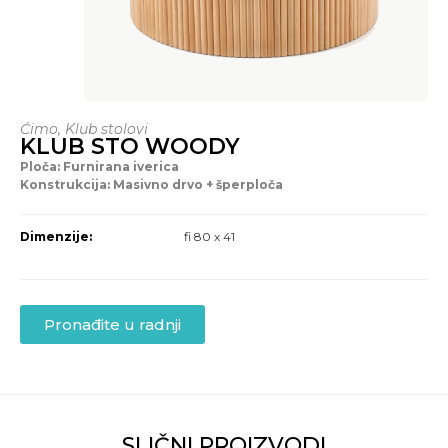
Ćimo
,
Klub stolovi
KLUB STO WOODY
Ploča: Furnirana iverica
Konstrukcija: Masivno drvo + šperploča
Dimenzije:
fi 80 x 41
Pronađite u radnji
SLIČNI PROIZVODI