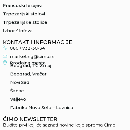
Francuski ležajevi
Trpezarijski stolovi
Trpezarijske stolice
Izbor štofova
KONTAKT I INFORMACIJE
060 / 732-30-34
marketing@cimo.rs
Prodajna mesta
Beograd, TC Zmaj
Beograd, Vračar
Novi Sad
Šabac
Valjevo
Fabrika Novo Selo – Loznica
ĆIMO NEWSLETTER
Budite prvi koji će saznati novine koje sprema Ćimo –