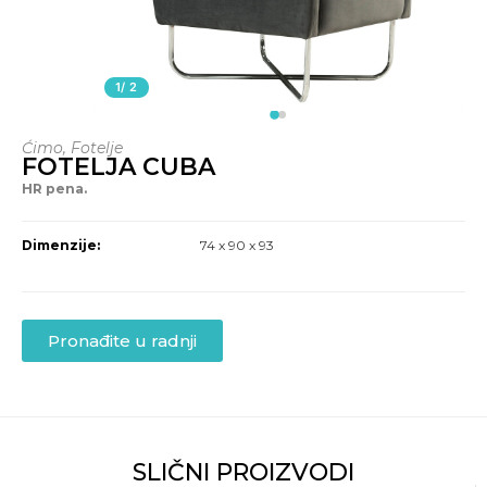
1
/ 2
Ćimo
,
Fotelje
FOTELJA CUBA
HR pena.
Dimenzije:
74 x 90 x 93
Pronađite u radnji
SLIČNI PROIZVODI