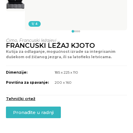
1
/ 4
Ćimo
,
Francuski ležajevi
FRANCUSKI LEŽAJ KJOTO
Kutija za odlaganje, mogućnost izrade sa integrisanim
dušekom od žičanog jezgra, ili sa latofleks letvicama.
Dimenzije:
185 x 225 x 110
Površina za spavanje:
200 x 160
Tehnički crtež
Pronađite u radnji