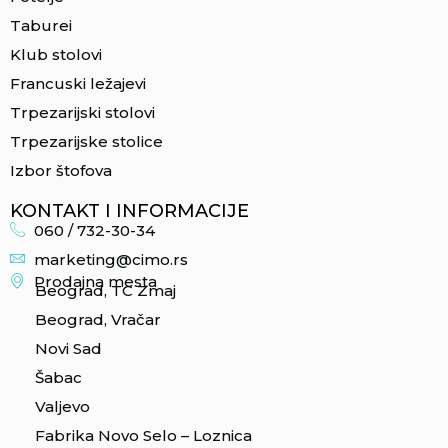
Taburei
Klub stolovi
Francuski ležajevi
Trpezarijski stolovi
Trpezarijske stolice
Izbor štofova
KONTAKT I INFORMACIJE
060 / 732-30-34
marketing@cimo.rs
Prodajna mesta
Beograd, TC Zmaj
Beograd, Vračar
Novi Sad
Šabac
Valjevo
Fabrika Novo Selo – Loznica