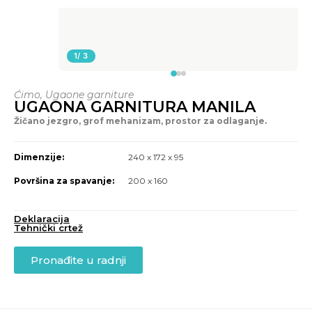
1
/ 3
Ćimo
,
Ugaone garniture
UGAONA GARNITURA MANILA
Žičano jezgro, grof mehanizam, prostor za odlaganje.
Dimenzije:
240 x 172 x 95
Površina za spavanje:
200 x 160
Deklaracija
Tehnički crtež
Pronađite u radnji