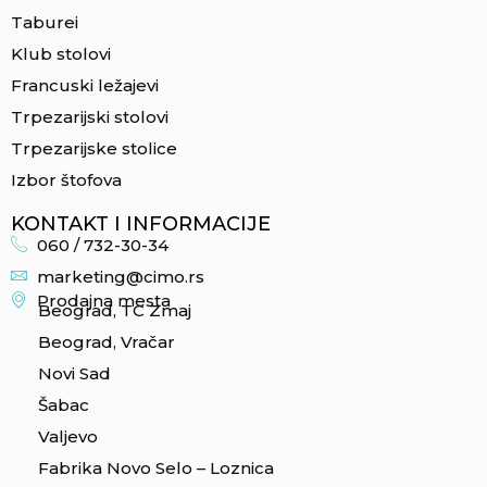
Taburei
Klub stolovi
Francuski ležajevi
Trpezarijski stolovi
Trpezarijske stolice
Izbor štofova
KONTAKT I INFORMACIJE
060 / 732-30-34
marketing@cimo.rs
Prodajna mesta
Beograd, TC Zmaj
Beograd, Vračar
Novi Sad
Šabac
Valjevo
Fabrika Novo Selo – Loznica