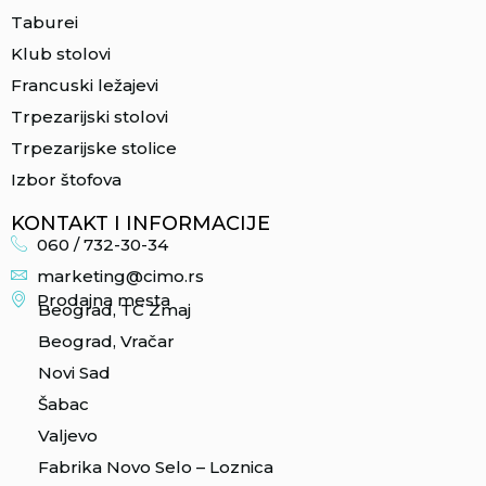
Taburei
Klub stolovi
Francuski ležajevi
Trpezarijski stolovi
Trpezarijske stolice
Izbor štofova
KONTAKT I INFORMACIJE
060 / 732-30-34
marketing@cimo.rs
Prodajna mesta
Beograd, TC Zmaj
Beograd, Vračar
Novi Sad
Šabac
Valjevo
Fabrika Novo Selo – Loznica