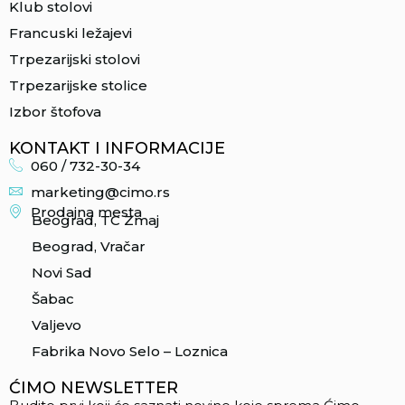
Klub stolovi
Francuski ležajevi
Trpezarijski stolovi
Trpezarijske stolice
Izbor štofova
KONTAKT I INFORMACIJE
060 / 732-30-34
marketing@cimo.rs
Prodajna mesta
Beograd, TC Zmaj
Beograd, Vračar
Novi Sad
Šabac
Valjevo
Fabrika Novo Selo – Loznica
ĆIMO NEWSLETTER