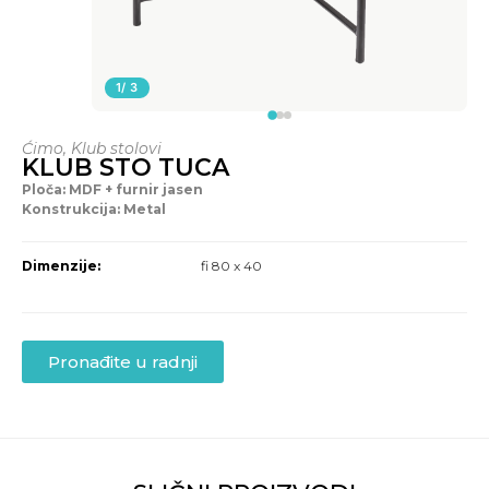
1
/ 3
Ćimo
,
Klub stolovi
KLUB STO TUCA
Ploča: MDF + furnir jasen
Konstrukcija: Metal
Dimenzije:
fi 80 x 40
Pronađite u radnji