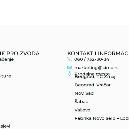
JE PROIZVODA
KONTAKT I INFORMAC
lačenje
060 / 732-30-34
marketing@cimo.rs
Prodajna mesta
iture
Beograd, TC Zmaj
Beograd, Vračar
Novi Sad
Šabac
Valjevo
Fabrika Novo Selo – Loz
ajevi