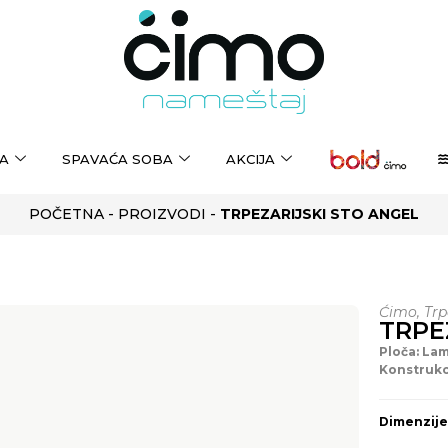
A
SPAVAĆA SOBA
AKCIJA
POČETNA
-
PROIZVODI
-
TRPEZARIJSKI STO ANGEL
Ćimo
,
Trp
TRPE
Ploča: La
Konstrukc
Dimenzije