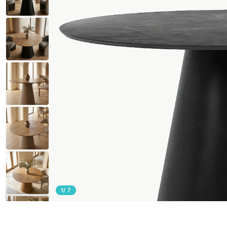
1
/ 7