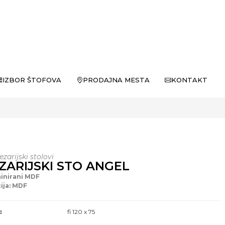
IZBOR ŠTOFOVA
PRODAJNA MESTA
KONTAKT
ezarijski stolovi
ZARIJSKI STO ANGEL
minirani MDF
ija: MDF
:
fi 120 x 75